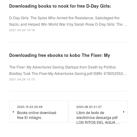
Downloading books to nook for free D-Day Girls:
D-Day Girls: The Spies Who Armed the Resistance, Sabotaged the
Nazis, and Helped Win World War II by Sarah Rose D-Day Girls: The …
2021.04.24 10:16
Downloading free ebooks to kobo The Fixer: My
The Fixer: My Adventures Saving Startups from Death by Politics.
Bradley Tusk The-Fixer-My-Adventures-Saving.pdf ISBN: 978052553…
2021.04.24 10:15
2020.10.03 20:49
2020.09.30 21:37
Books online download
Libro de texto de
free El milagro
electrónica descarga pdf
LOS RITOS DEL AGUA …